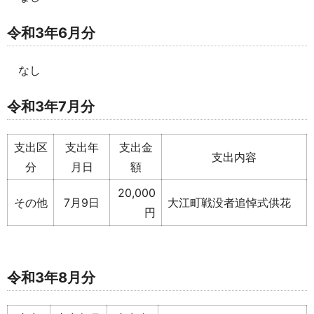
令和3年6月分
なし
令和3年7月分
支出区
支出年
支出金
支出内容
分
月日
額
20,000
その他
7月9日
大江町戦没者追悼式供花
円
令和3年8月分