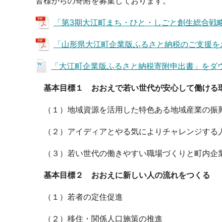
皆様からの寄附を募集しております。
「第3期大江町まち・ひと・しごと創生総合戦略」
「山形県大江町企業版ふるさと納税のご支援をお願
「大江町企業版ふるさと納税寄附申出書」をダウン
基本目標１ おおえで若い世代が安心して働ける
（１）地域資源を活用した特色ある地域産業の振
（２）アイディアとやる気によりチャレンジする
（３）若い世代の働きやすい職場づくりと町内企
基本目標２ おおえに新しい人の流れをつくる
（１）若者の定住促進
（２）移住・関係人口施策の推進