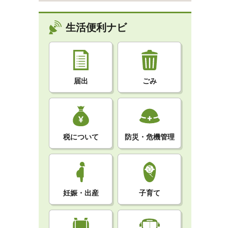
生活便利ナビ
届出
ごみ
税について
防災・危機管理
妊娠・出産
子育て