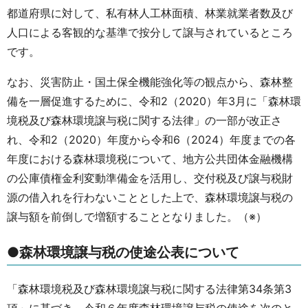
都道府県に対して、私有林人工林面積、林業就業者数及び
人口による客観的な基準で按分して譲与されているところ
です。
なお、災害防止・国土保全機能強化等の観点から、森林整
備を一層促進するために、令和2（2020）年3月に「森林環
境税及び森林環境譲与税に関する法律」の一部が改正さ
れ、令和2（2020）年度から令和6（2024）年度までの各
年度における森林環境税について、地方公共団体金融機構
の公庫債権金利変動準備金を活用し、交付税及び譲与税財
源の借入れを行わないこととした上で、森林環境譲与税の
譲与額を前倒しで増額することとなりました。（※）
●森林環境譲与税の使途公表について
「森林環境税及び森林環境譲与税に関する法律第34条第3
項」に基づき、令和６年度森林環境譲与税の使途を次のと