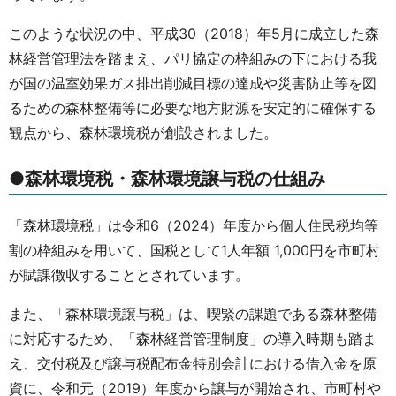
このような状況の中、平成30（2018）年5月に成立した森
林経営管理法を踏まえ、パリ協定の枠組みの下における我
が国の温室効果ガス排出削減目標の達成や災害防止等を図
るための森林整備等に必要な地方財源を安定的に確保する
観点から、森林環境税が創設されました。
●森林環境税・森林環境譲与税の仕組み
「森林環境税」は令和6（2024）年度から個人住民税均等
割の枠組みを用いて、国税として1人年額 1,000円を市町村
が賦課徴収することとされています。
また、「森林環境譲与税」は、喫緊の課題である森林整備
に対応するため、「森林経営管理制度」の導入時期も踏ま
え、交付税及び譲与税配布金特別会計における借入金を原
資に、令和元（2019）年度から譲与が開始され、市町村や