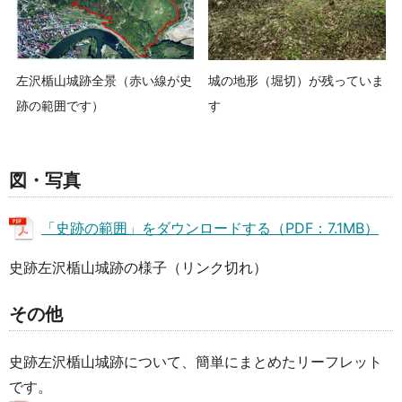
左沢楯山城跡全景（赤い線が史
城の地形（堀切）が残っていま
跡の範囲です）
す
図・写真
「史跡の範囲」をダウンロードする（PDF：7.1MB）
史跡左沢楯山城跡の様子（リンク切れ）
その他
史跡左沢楯山城跡について、簡単にまとめたリーフレット
です。