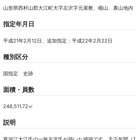
山形県西村山郡大江町大字左沢字元屋敷、楯山、裏山地内
指定年月日
平成21年2月12日、追加指定：平成22年2月22日
種別区分
国指定 史跡
面積・員数
248,511.72㎡
説明
寒河江大江氏の一族左沢氏が築いた城跡です。天正年間（1