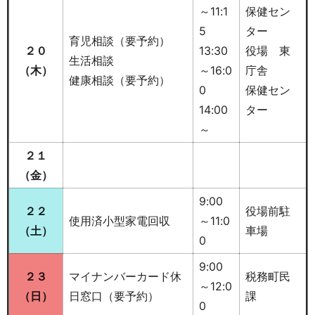
～11:1
保健セン
5
ター
育児相談（要予約）
２０
13:30
役場 東
生活相談
（木）
～16:0
庁舎
健康相談（要予約）
0
保健セン
14:00
ター
～
２１
（金）
9:00
２２
役場前駐
使用済小型家電回収
～11:0
（土）
車場
0
9:00
２３
マイナンバーカード休
税務町民
～12:0
（日）
日窓口（要予約）
課
0