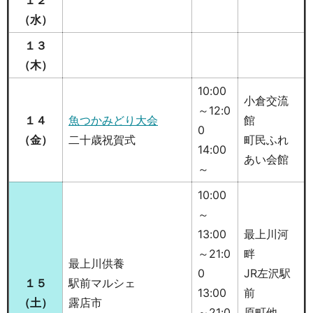
（水）
１３
（木）
10:00
小倉交流
～12:0
１４
魚つかみどり大会
館
0
（金）
二十歳祝賀式
町民ふれ
14:00
あい会館
～
10:00
～
13:00
最上川河
～21:0
畔
最上川供養
0
JR左沢駅
１５
駅前マルシェ
13:00
前
（土
）
露店市
～21:0
原町他