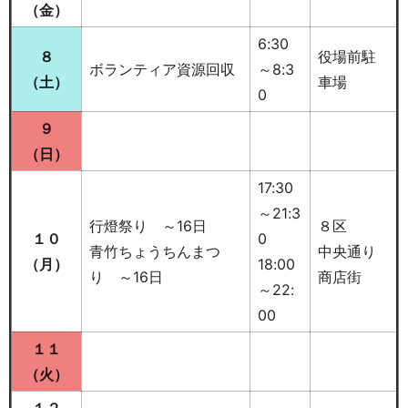
（金
）
6:30
８
役場前駐
ボランティア資源回収
～8:3
（土）
車場
0
９
（日）
17:30
～21:3
行燈祭り ～16日
８区
１０
0
青竹ちょうちんまつ
中央通り
（月）
18:00
り ～16日
商店街
～22:
00
１１
（火
）
１２