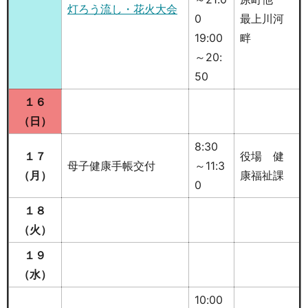
灯ろう流し・花火大会
0
最上川河
19:00
畔
～20:
50
１６
（日）
8:30
１７
役場 健
母子健康手帳交付
～11:3
（月）
康福祉課
0
１８
（火）
１９
（水）
10:00