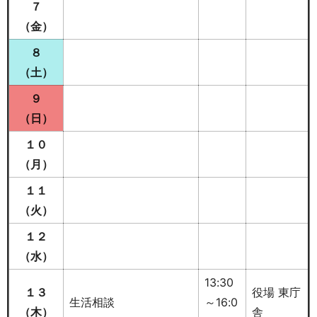
７
（金
）
８
（土）
９
（日）
１０
（月）
１１
（火
）
１２
（水）
13:30
１３
役場 東庁
生活相談
～16:0
（木）
舎