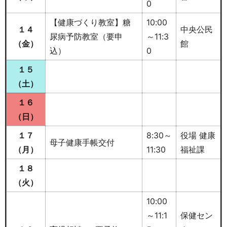
0
【健康づくり教室】糖
10:00
１４
中央公民
尿病予防教室（要申
～11:3
（金）
館
込）
0
１５
（土
）
１６
（日）
１７
8:30～
役場 健康
母子健康手帳交付
（月）
11:30
福祉課
１８
（火）
10:00
～11:1
保健セン