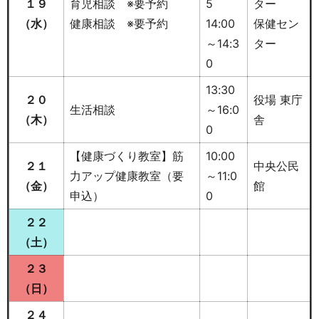
１９
育児相談 ※要予約
5
ター
（水）
健康相談 ※要予約
14:00
保健セン
～14:3
ター
0
13:30
２０
役場 東庁
生活相談
～16:0
（木）
舎
0
【健康づくり教室】筋
10:00
２１
中央公民
力アップ健康教室（要
～11:0
（金）
館
申込）
0
２２
（土）
２３
（日）
２４