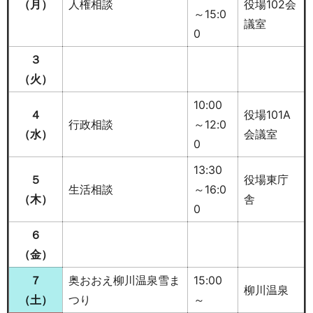
（月
）
人権相談
役場102会
～15:0
議室
0
３
（火）
10:00
４
役場101A
行政相談
～12:0
（水）
会議室
0
13:30
５
役場東庁
生活相談
～16:0
（木
）
舎
0
６
（金）
７
奥おおえ柳川温泉雪ま
15:00
柳川温泉
（土
）
つり
～