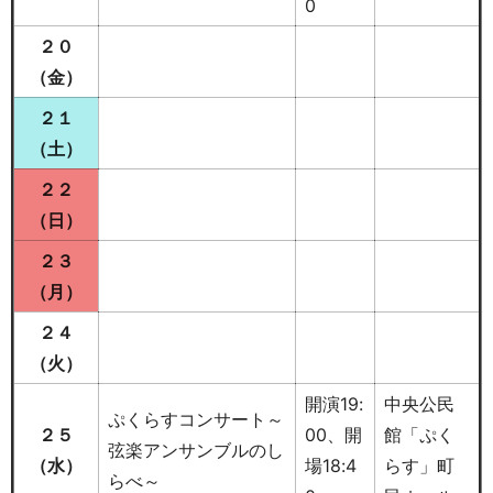
0
２０
（金）
２１
（土）
２２
（日）
２３
（月）
２４
（火）
開演19:
中央公民
ぷくらすコンサート～
２５
00、開
館「ぷく
弦楽アンサンブルのし
（水）
場18:4
らす」町
らべ～