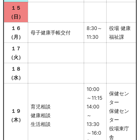
１５
（日
）
１６
8:30～
役場 健康
母子健康手帳交付
（月）
11:30
福祉課
１７
（火）
１８
（水）
10:00
保健セン
～11:15
ター
育児相談
14:00
１９
保健セン
健康相談
～
（木）
ター
生活相談
13:30
役場東庁
～16:0
舎