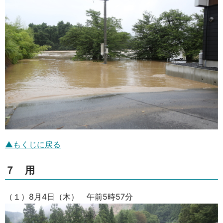
▲もくじに戻る
７ 用
（１）8月4日（木） 午前5時57分