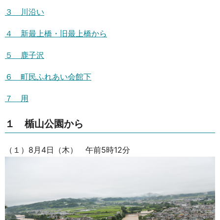
３ 川沿い
４ 新最上橋・旧最上橋から
５ 鹿子沢
６ 町民ふれあい会館下
７ 用
１ 楯山公園から
（１）8月4日（木） 午前5時12分