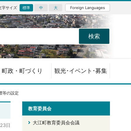
文字サイズ
標準
中
大
Foreign Languages
町政・町づくり
観光･イベント･募集
標等の設定
教育委員会
大江町教育委員会会議
月23日