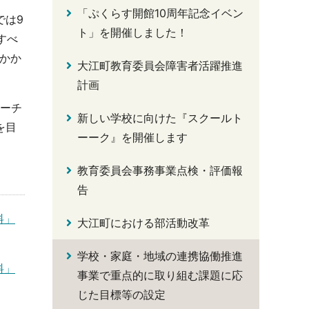
「ぷくらす開館10周年記念イベン
では9
ト」を開催しました！
すべ
かか
大江町教育委員会障害者活躍推進
計画
ィーチ
新しい学校に向けた『スクールト
を目
ーーク』を開催します
教育委員会事務事業点検・評価報
告
料」
大江町における部活動改革
学校・家庭・地域の連携協働推進
料」
事業で重点的に取り組む課題に応
じた目標等の設定