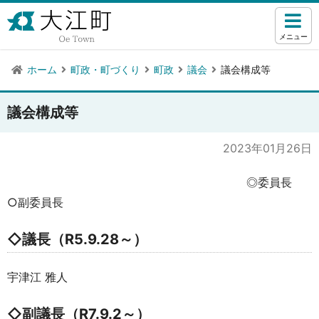
メニュー
ホーム
町政・町づくり
町政
議会
議会構成等
議会構成等
2023年01月26日
◎委員長
○副委員長
◇議長（R5.9.28～）
宇津江 雅人
◇副議長（R7.9.2～）