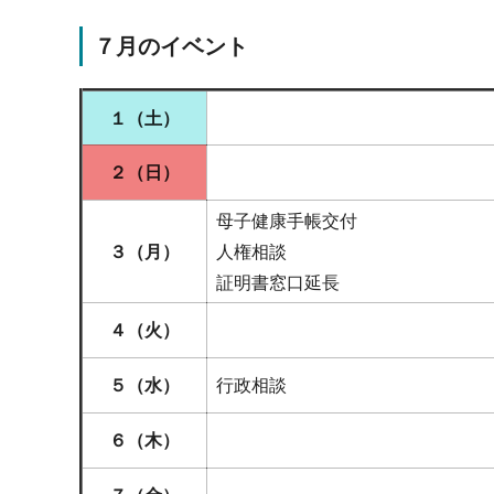
７月のイベント
１（土）
２（日
）
母子健康手帳交付
３（月）
人権相談
証明書窓口延長
４（火）
５（水
）
行政相談
６（木）