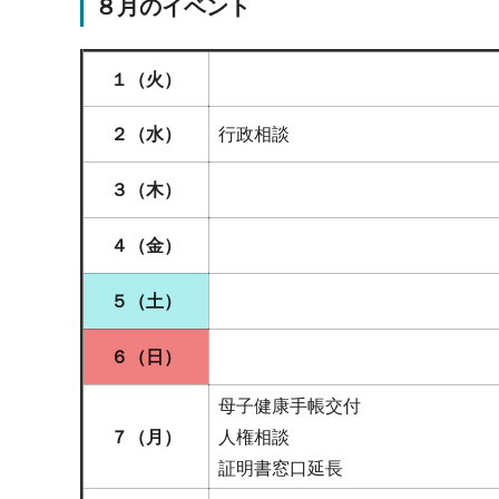
８月のイベント
１（火）
２（水
）
行政相談
３（木）
４（金）
５（土
）
６（日）
母子健康手帳交付
７（月
）
人権相談
証明書窓口延長