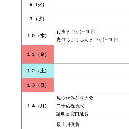
８（火）
９（水）
行燈まつり(～16日)
１０（木）
青竹ちょうちんまつり(～16日)
１１（金
）
１２（土）
１３（日）
魚つかみどり大会
１４（月）
二十歳祝賀式
証明書窓口延長
最上川供養