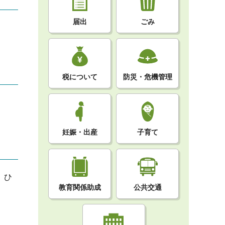
届出
ごみ
税について
防災・危機管理
妊娠・出産
子育て
、ひ
教育関係助成
公共交通