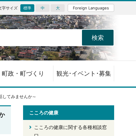
文字サイズ
標準
中
大
Foreign Languages
町政・町づくり
観光･イベント･募集
話してみませんか～
こころの健康
か
こころの健康に関する各種相談窓
口