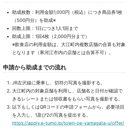
助成枚数：利用金額1,000円（税込）につき商品券1枚
（500円分）を助成※
回数上限：1日につき1人1回まで
助成上限：1回4枚（2,000円分まで）
※飲食店の利用金額は、大江町内複数店舗の合算も対象
となります（寒河江市内の店舗とは合算不可）。
申請から助成までの流れ
JR左沢線に乗車し、切符の写真を撮影する。
大江町内の対象店舗を利用し、店舗名と日付が確認で
きるレシートまたは領収書をもらい写真を撮影する。
以下もしくはQRコードの申請フォームから、必要項目
を入力し、1及び2の写真を提出する。
https://apply.e-tumo.jp/town-oe-yamagata-u/offer/