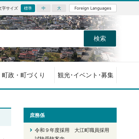
文字サイズ
標準
中
大
Foreign Languages
町政・町づくり
観光･イベント･募集
庶務係
令和９年度採用 大江町職員採用
試験受験案内