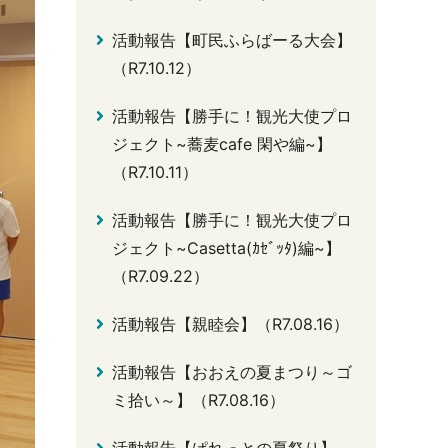
活動報告【町民ふらばーる大会】
（R7.10.12）
活動報告【勝手に！観光大使プロ
ジェクト~蕎麦cafe 閑や編~】
（R7.10.11）
活動報告【勝手に！観光大使プロ
ジェクト~Casetta(ｶｾﾞｯﾀ)編~】
（R7.09.22）
活動報告【親睦会】（R7.08.16）
活動報告【おおえの夏まつり～ゴ
ミ拾い～】（R7.08.16）