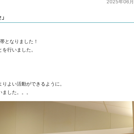
2025年06
会」
所帯となりました！
とを行いました。
よりよい活動ができるように。
いました。。。