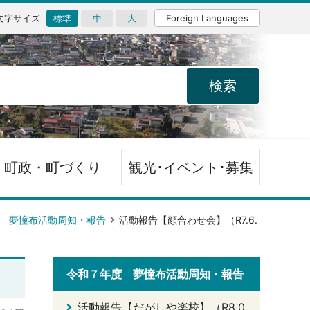
文字サイズ
標準
中
大
Foreign Languages
町政・町づくり
観光･イベント･募集
 夢憧布活動周知・報告
活動報告【顔合わせ会】（R7.6.
令和７年度 夢憧布活動周知・報告
活動報告【だがしや楽校】（R8.0