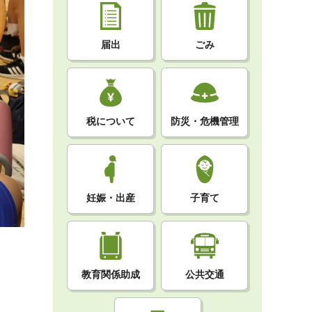
届出
ごみ
税について
防災・危機管理
妊娠・出産
子育て
教育関係助成
公共交通