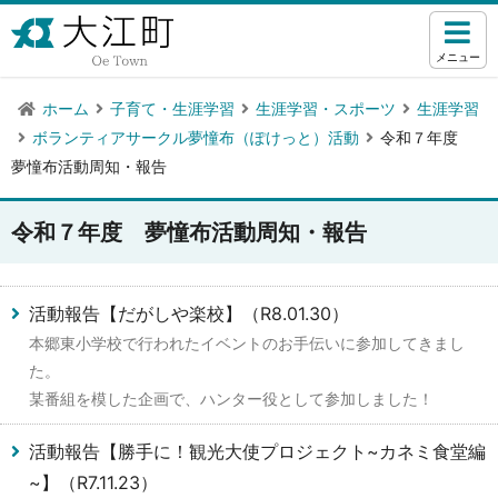
メニュー
ホーム
子育て・生涯学習
生涯学習・スポーツ
生涯学習
ボランティアサークル夢憧布（ぽけっと）活動
令和７年度
夢憧布活動周知・報告
令和７年度 夢憧布活動周知・報告
活動報告【だがしや楽校】（R8.01.30）
本郷東小学校で行われたイベントのお手伝いに参加してきまし
た。
某番組を模した企画で、ハンター役として参加しました！
活動報告【勝手に！観光大使プロジェクト~カネミ食堂編
~】（R7.11.23）