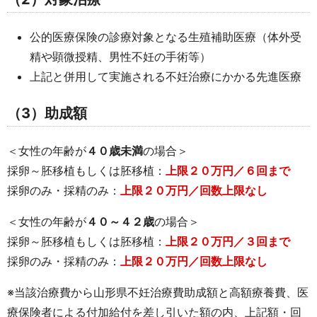
公的医療保険の診療対象となる生殖補助医療（体外受
精や顕微授精、男性不妊の手術等）
上記と併用して実施される不妊治療にかかる先進医療
（3）助成額
＜女性の年齢が
４０歳未満
の場合＞
採卵～胚移植もしくは胚移植：
上限２０万円／６回まで
採卵のみ・採精のみ：
上限２０万円／回数上限なし
＜女性の年齢が
４０～４２歳
の場合＞
採卵～胚移植もしくは胚移植：
上限２０万円／３
回まで
採卵のみ・採精のみ：
上限２０万円／回数上限なし
※当該治療費から山形県不妊治療費助成額と高額療養費、医
療保険者による付加給付を差し引いた額の内、上記額・回