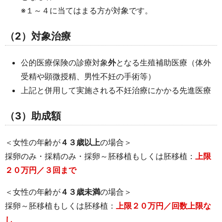
※１～４に当てはまる方が対象です。
（2）対象治療
公的医療保険の診療対象
外
となる生殖補助医療（体外
受精や顕微授精、男性不妊の手術等）
上記と併用して実施される不妊治療にかかる先進医療
（3）助成額
＜女性の年齢が
４３歳以上
の場合＞
採卵のみ・採精のみ・採卵～胚移植もしくは胚移植：
上限
２０万円／３回まで
＜女性の年齢が
４３歳未満
の場合＞
採卵～胚移植もしくは胚移植：
上限２０万円／回数上限な
し