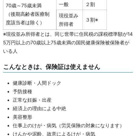
一般
２割
70歳～75歳未満
（後期高齢者医療制
現役並み
３割※
度該当者は除く）
所得者
※現役並み所得者とは、同じ世帯に住民税の課税標準額が14
5万円以上の70歳以上75歳未満の国民健康保険被保険者が
いる人
こんなときは、保険証は使えません
健康診断・人間ドック
予防接種
正常な妊娠・出産
経済上の理由による中絶
美容整形
仕事上のけが・病気（労災保険の対象になります）
けんかや泥酔、故意によるけが・病気