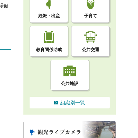
場健
妊娠・出産
子育て
教育関係助成
公共交通
公共施設
組織別一覧