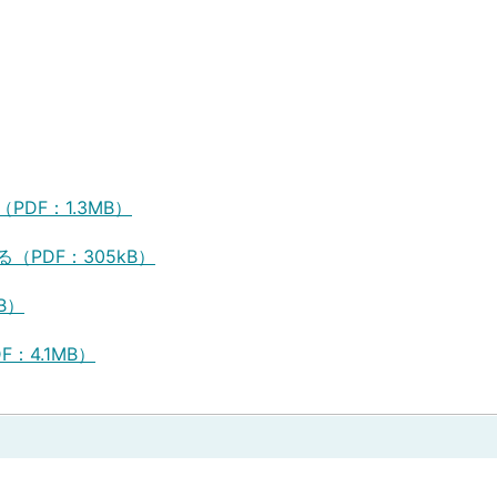
込）
DF：1.3MB）
PDF：305kB）
B）
：4.1MB）