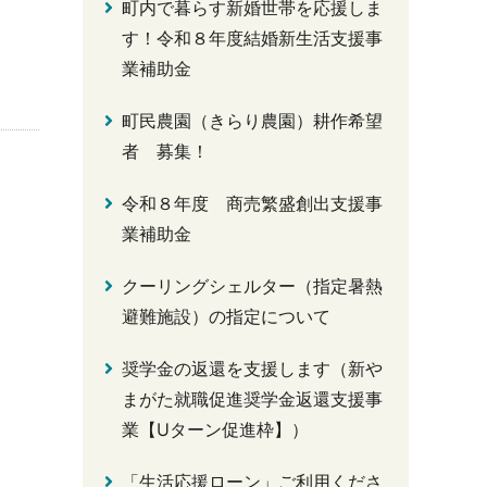
町内で暮らす新婚世帯を応援しま
す！令和８年度結婚新生活支援事
業補助金
町民農園（きらり農園）耕作希望
者 募集！
令和８年度 商売繁盛創出支援事
業補助金
クーリングシェルター（指定暑熱
避難施設）の指定について
奨学金の返還を支援します（新や
まがた就職促進奨学金返還支援事
業【Uターン促進枠】）
「生活応援ローン」ご利用くださ