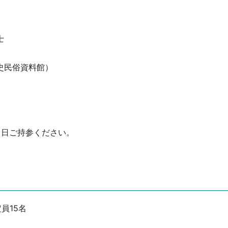
士
史民俗資料館）
当日ご持参ください。
員15名