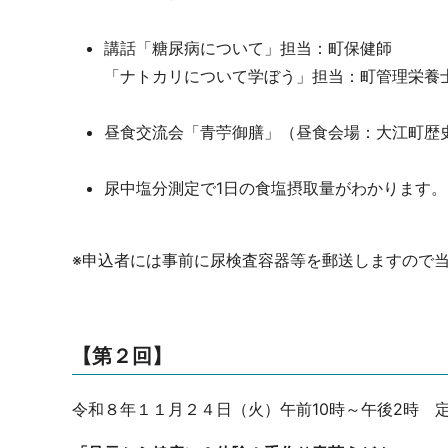
講話「糖尿病について」担当：町保健師
「ナトカリについて学ぼう」担当：町管理栄養
昼食交流会「青苧御膳」（昼食会場：大江町歴
尿中塩分測定で1日の食塩摂取量がわかります。
※申込者には事前に尿検査容器等を郵送しますので
【第２回】
令和８年１１月２４日（火）午前10時～午後2時 定