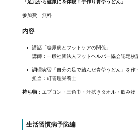
「足元から健康に＆体験！手作り青苧うどん」
参加費 無料
内容
講話「糖尿病とフットケアの関係」
講師：一般社団法人フットヘルパー協会認定校
調理実習「自分の足で踏んだ青苧うどん」を
担当：町管理栄養士
持ち物
：エプロン・三角巾・汗拭きタオル・飲み物
生活習慣病予防編