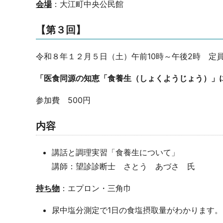
会場
：大江町中央公民館
【第３回】
令和８年１２月５日（土）午前10時～午後2時 定員
「医食同源の知恵「食養生（しょくようじょう）」
参加費 500円
内容
講話と調理実習「食養生について」
講師：望診診断士 さとう あづさ 氏
持ち物
：エプロン・三角巾
尿中塩分測定で1日の食塩摂取量がわかります。