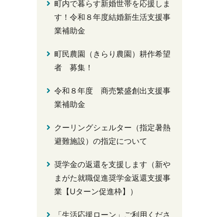
町内で暮らす新婚世帯を応援しま
す！令和８年度結婚新生活支援事
業補助金
町民農園（きらり農園）耕作希望
者 募集！
令和８年度 商売繁盛創出支援事
業補助金
クーリングシェルター（指定暑熱
避難施設）の指定について
奨学金の返還を支援します（新や
まがた就職促進奨学金返還支援事
業【Uターン促進枠】）
「生活応援ローン」ご利用くださ