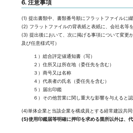
6. 注意事項
(1) 提出書類中、書類番号順にフラットファイルに
(2) フラットファイルの背表紙と表紙に、会社名等
(3) 提出後において、次に掲げる事項について変
及び任意様式可）
１）総合評定値通知書（写）
２）住所又は所在地（委任先を含む）
３）商号又は名称
４）代表者の氏名（委任先を含む）
５）届出印鑑
６）その他営業に関し重大な影響を与えると認
(4)単体企業と当該企業を構成員とする経常建設共
(5)使用印鑑届等明確に押印を求める箇所以外は、