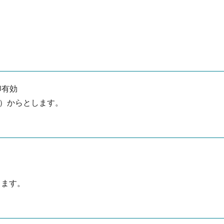
印有効
水）からとします。
ります。