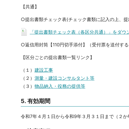
【共通】
○提出書類チェック表(チェック書類に記入の上、提
「提出書類チェック表（各区分共通）」をダウンロ
○返信用封筒【110円切手添付】（受付票を送付す
【区分ごとの提出書類一覧リンク】
（１）
建設工事
（２）
測量・建設コンサルタント等
（３）
物品納入・役務の提供等
5. 有効期間
令和7年４月１日から令和9年３月３１日まで（２か