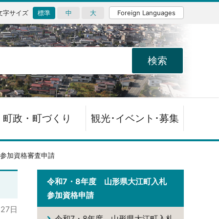
文字サイズ
標準
中
大
Foreign Languages
町政・町づくり
観光･イベント･募集
札参加資格審査申請
令和7・8年度 山形県大江町入札
参加資格申請
月27日
令和7・8年度 山形県大江町入札