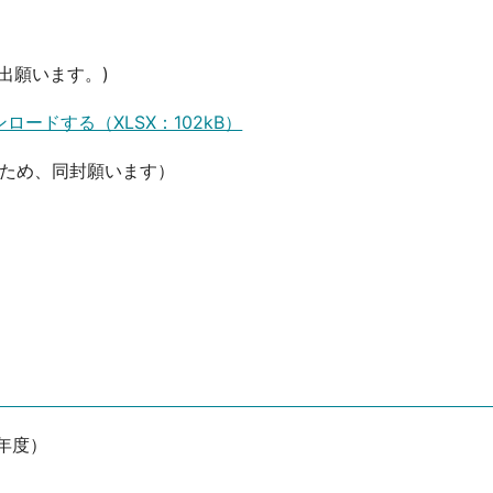
出願います。)
ードする（XLSX：102kB）
るため、同封願います）
年度）