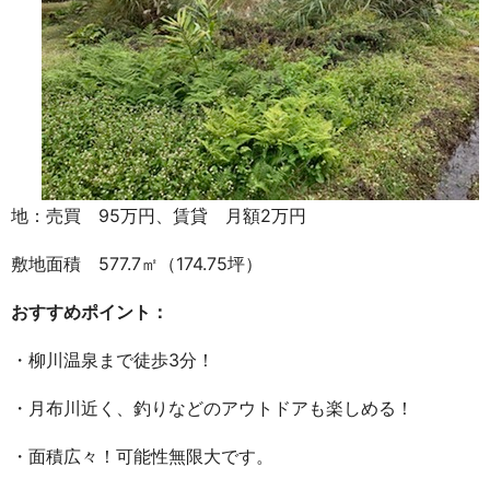
地：売買 95万円、賃貸 月額2万円
敷地面積 577.7㎡（174.75坪）
おすすめポイント：
・柳川温泉まで徒歩3分！
・月布川近く、釣りなどのアウトドアも楽しめる！
・面積広々！可能性無限大です。