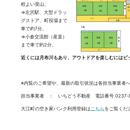
程よい里山。
⇒左沢駅、大型ドラッ
グストア、町役場まで
車で約7分。
⇒小倉交流館（産直）
まで車で約2分。
近くには月布川もあり、アウトドアを楽しむにはピ
※内覧のご希望や、最新の取引状況は各担当事業者
担当事業者 ： いちどう不動産 電話番号 0237-84
大江町の空き家バンク利用登録は
こちら
をご覧くだ