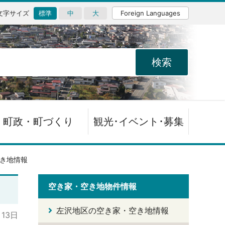
文字サイズ
標準
中
大
Foreign Languages
町政・町づくり
観光･イベント･募集
き地情報
空き家・空き地物件情報
左沢地区の空き家・空き地情報
月13日