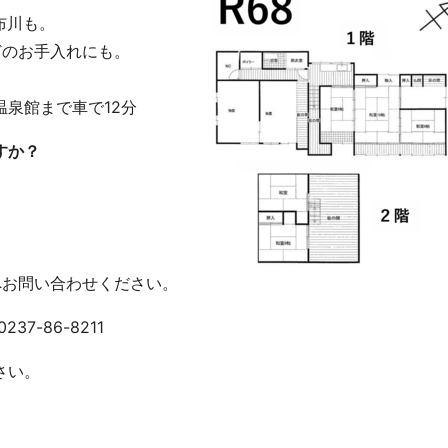
布川も。
どのお手入れにも。
温泉館まで車で12分
すか？
。
へお問い合わせください。
7-86-8211
さい。