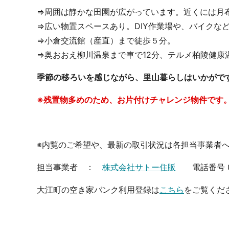
⇒周囲は静かな田園が広がっています。近くには月
⇒広い物置スペースあり。DIY作業場や、バイクな
⇒小倉交流館（産直）まで徒歩５分。
⇒奥おおえ柳川温泉まで車で12分、テルメ柏陵健康
季節の移ろいを感じながら、里山暮らしはいかがで
※残置物多めのため、お片付けチャレンジ物件です
※内覧のご希望や、最新の取引状況は各担当事業者
担当事業者 ：
株式会社サトー住販
電話番号 023
大江町の空き家バンク利用登録は
こちら
をご覧くだ