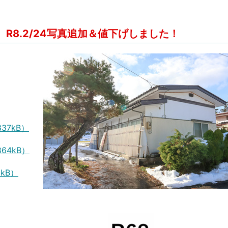
）
R8.2/24写真追加＆値下げしました！
37kB）
64kB）
kB）