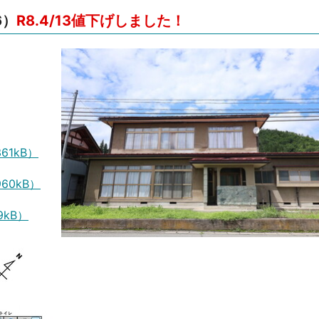
6）
R8.4/13値下げしました！
1kB）
60kB）
kB）