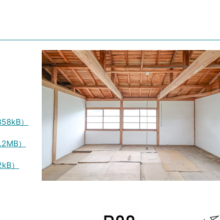
58kB）
2MB）
kB）