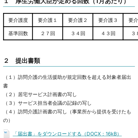
１ 厚生労働大臣が定める回数（1月あたり）
要介護度
要介護１
要介護２
要介護３
要
基準回数
２７回
３４回
４３回
３
２ 提出書類
（１）訪問介護の生活援助が規定回数を超える対象者届出
書
（２）居宅サービス計画書の写し
（３）サービス担当者会議の記録の写し
（４）訪問介護計画書の写し（事業所から提供を受けたも
の）
「届出書」をダウンロードする（DOCX：16kB）